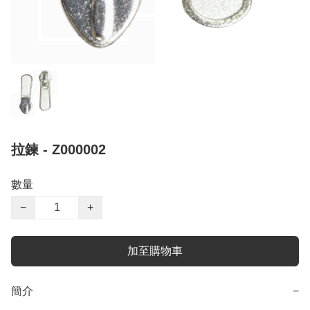
拉鍊 - Z000002
數量
−
+
加至購物車
簡介
−